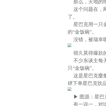
那么，天地的
这个问题在，
了。
星巴克用一只
的“金饭碗”。
没错，被瑞幸
很久莫得爆款
不少东谈主每
只“金饭碗”。
这是星巴克麇集
肆下单星巴克饮品
▶ 图源：星巴
有一说一，对