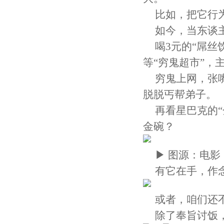
比如，把它行
如今，当东谈
喝3元的“屌丝
等“穷鬼超市”，
穷鬼上网，张嘴
脱脱丐帮弟子。
再看星巴克的“
金碗？
▶ 图源：电
有它在手，作
或者，咱们还
除了奉旨讨饭